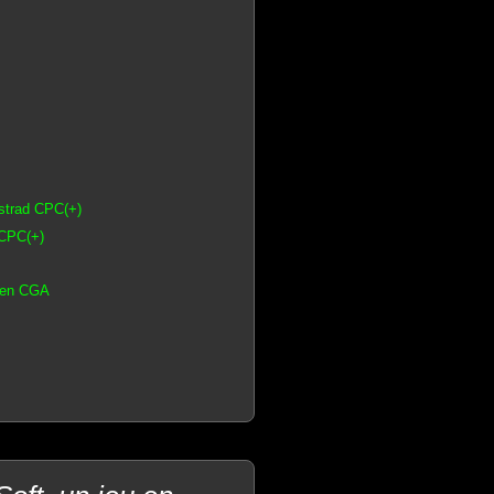
mstrad CPC(+)
 CPC(+)
s en CGA