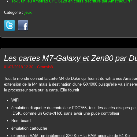
Toki, un jeu Amstrad CPC 6128 en cours d'écriture par AmstradGPP
Catégorie :
jeux
Les cartes M7-Galaxy et Zen80 par D
-
01/07/2018 12:30
Genesis8
Tout le monde connait la carte M4 de Duke qui fournit du wifi à nos Amst
extension de la M4 mais à destination d'une GX4000 puisqu'elle va s'insére
le processeur sera sur la carte. Elle fournit :
WiFi
émulation disquette du controlleur FDC765, tous les accès disques peu
.DSK, comme un Gotek/HxC sans avoir une puce controlleur
Rom board
émulation cartouche
extension RAM, probablement 320 Ko + la RAM originale de 64 Ko