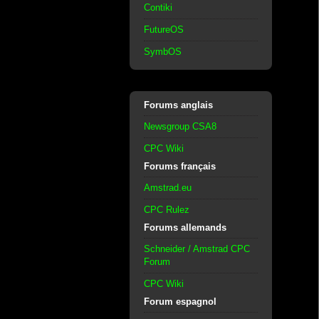
Contiki
FutureOS
SymbOS
Forums anglais
Newsgroup CSA8
CPC Wiki
Forums français
Amstrad.eu
CPC Rulez
Forums allemands
Schneider / Amstrad CPC
Forum
CPC Wiki
Forum espagnol