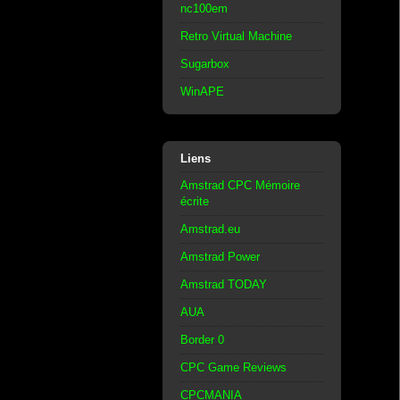
nc100em
Retro Virtual Machine
Sugarbox
WinAPE
Liens
Amstrad CPC Mémoire
écrite
Amstrad.eu
Amstrad Power
Amstrad TODAY
AUA
Border 0
CPC Game Reviews
CPCMANIA