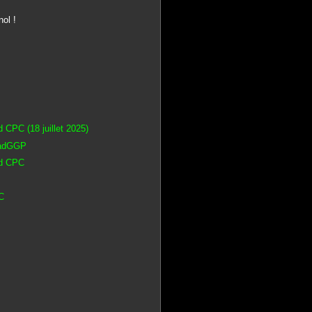
nol !
 CPC (18 juillet 2025)
radGGP
ad CPC
C