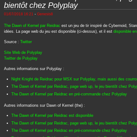
bientôt chez Polyplay
-
01/07/2018 16:21
Genesis8
The Dawn of Kernel par Reidrac
est un jeu de tir inspiré de Cybernoid, Sta
idées. La page web du jeu est disponible (ci-dessus), et il est
disponible e
Source :
Twitter
Site Web de Polyplay
Twitter de Polyplay
Autres informations sur Polyplay :
Night Knight de Reidrac pour MSX sur Polyplay, mais aussi des courro
The Dawn of Kernel par Reidrac, page web up, le jeu bientôt chez Poly
The Dawn of Kernel par Reidrac en pré-commande chez Polyplay
Autres informations sur Dawn of Kernel (the) :
The Dawn of Kernel par Reidrac est disponible
The Dawn of Kernel par Reidrac, page web up, le jeu bientôt chez Poly
The Dawn of Kernel par Reidrac en pré-commande chez Polyplay