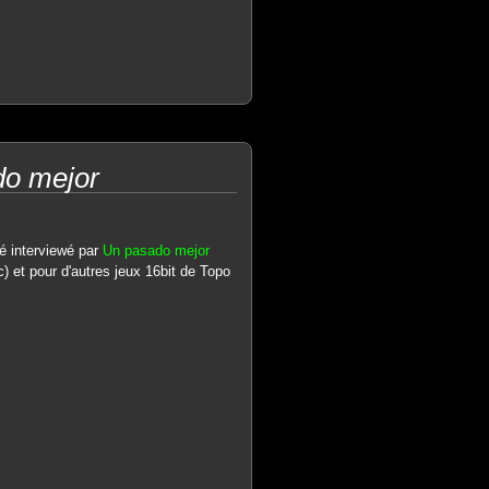
do mejor
té interviewé par
Un pasado mejor
 et pour d'autres jeux 16bit de Topo