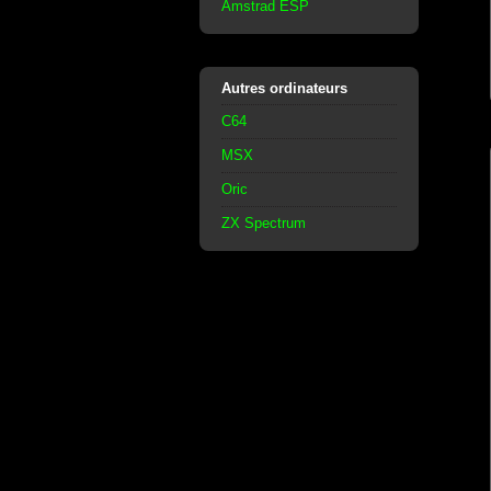
Amstrad ESP
Autres ordinateurs
C64
MSX
Oric
ZX Spectrum