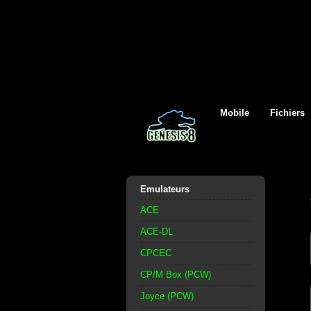
Mobile
Fichiers
Emulateurs
ACE
ACE-DL
CPCEC
CP/M Box (PCW)
Joyce (PCW)