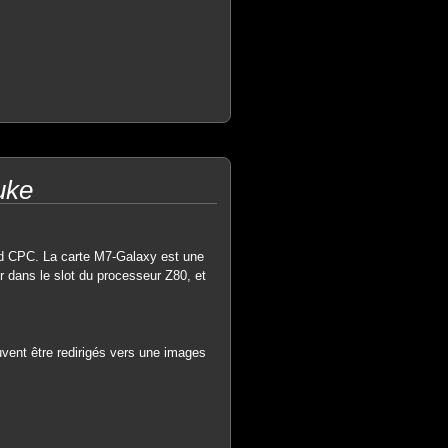
uke
rad CPC. La carte M7-Galaxy est une
r dans le slot du processeur Z80, et
vent être redirigés vers une images