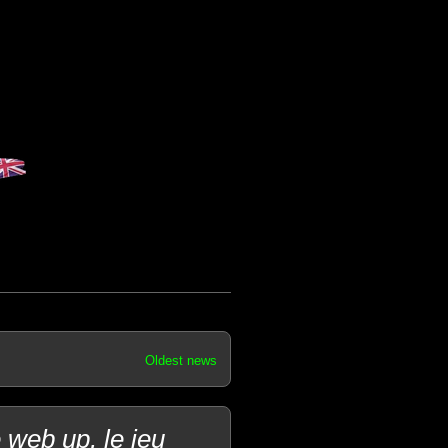
Oldest news
 web up, le jeu