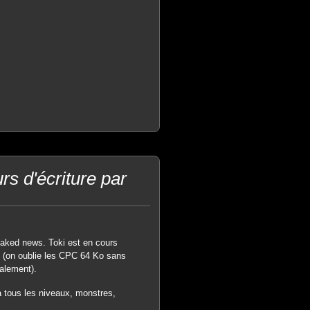
s d'écriture par
 faked news. Toki est en cours
28 (on oublie les CPC 64 Ko sans
nalement).
a tous les niveaux, monstres,