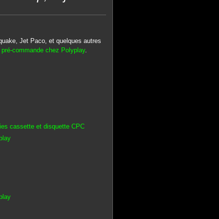
rquake, Jet Paco, et quelques autres
n pré-commande chez Polyplay
.
ies cassette et disquette CPC
play
play