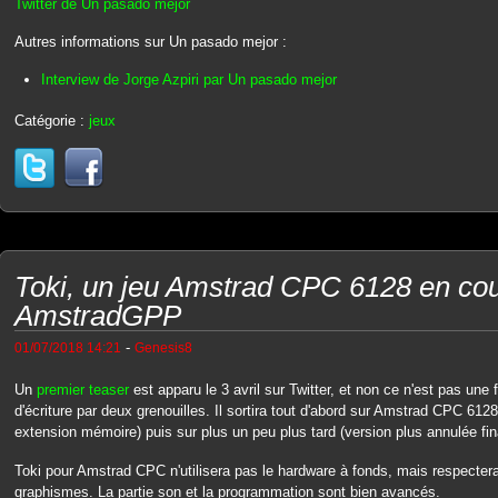
Twitter de Un pasado mejor
Autres informations sur Un pasado mejor :
Interview de Jorge Azpiri par Un pasado mejor
Catégorie :
jeux
Toki, un jeu Amstrad CPC 6128 en cour
AmstradGPP
-
01/07/2018 14:21
Genesis8
Un
premier teaser
est apparu le 3 avril sur Twitter, et non ce n'est pas une
d'écriture par deux grenouilles. Il sortira tout d'abord sur Amstrad CPC 61
extension mémoire) puis sur plus un peu plus tard (version plus annulée fi
Toki pour Amstrad CPC n'utilisera pas le hardware à fonds, mais respecter
graphismes. La partie son et la programmation sont bien avancés.