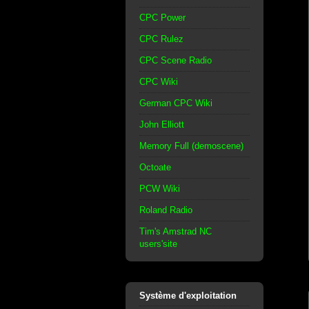
CPC Power
CPC Rulez
CPC Scene Radio
CPC Wiki
German CPC Wiki
John Elliott
Memory Full (demoscene)
Octoate
PCW Wiki
Roland Radio
Tim's Amstrad NC
users'site
Système d'exploitation