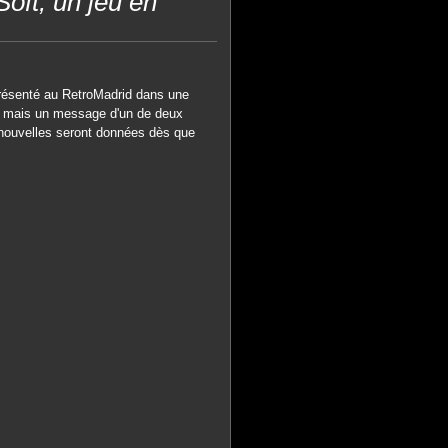
ft, un jeu en
 présenté au RetroMadrid dans une
ti, mais un message d'un de deux
s nouvelles seront données dès que