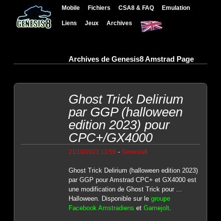
Mobile
Fichiers
CSA8 & FAQ
Emulation
Liens
Jeux
Archives
Archives de Genesis8 Amstrad Page
Ghost Trick Delirium
par GGP (halloween
edition 2023) pour
CPC+/GX4000
-
21/10/2023 13:59
Genesis8
Ghost Trick Delirium (halloween edition 2023)
par GGP pour Amstrad CPC+ et GX4000 est
une modification de Ghost Trick pour ...
Halloween. Disponible sur le
groupe
Facebook Amstradiens
et
Gamejolt
.