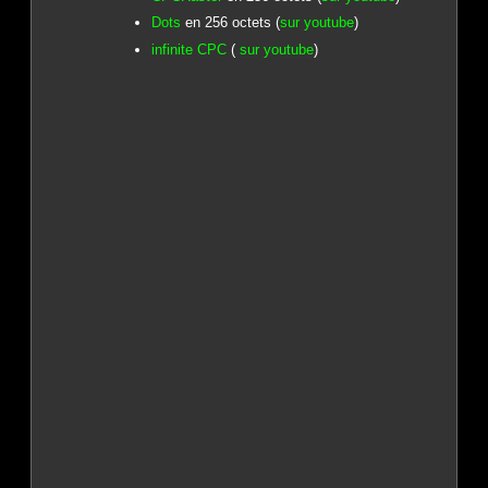
Dots
en 256 octets (
sur youtube
)
infinite CPC
(
sur youtube
)