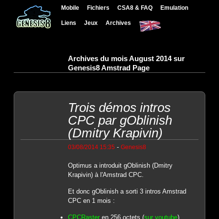
Mobile
Fichiers
CSA8 & FAQ
Emulation
Liens
Jeux
Archives
Archives du mois August 2014 sur
Genesis8 Amstrad Page
Trois démos intros
CPC par gOblinish
(Dmitry Krapivin)
-
03/08/2014 15:35
Genesis8
Optimus a introduit gOblinish (Dmitry
Krapivin) à l'Amstrad CPC.
Et donc gOblinish a sorti 3 intros Amstrad
CPC en 1 mois :
CPCRaster
en 256 octets (
sur youtube
)